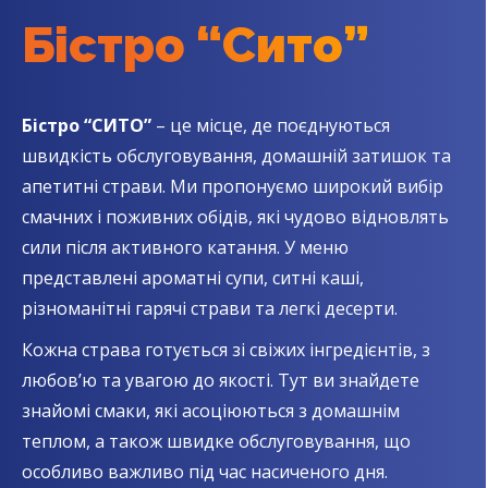
Бістро “Сито”
Бістро “СИТО”
– це місце, де поєднуються
швидкість обслуговування, домашній затишок та
апетитні страви. Ми пропонуємо широкий вибір
смачних і поживних обідів, які чудово відновлять
сили після активного катання. У меню
представлені ароматні супи, ситні каші,
різноманітні гарячі страви та легкі десерти.
Кожна страва готується зі свіжих інгредієнтів, з
любов’ю та увагою до якості. Тут ви знайдете
знайомі смаки, які асоціюються з домашнім
теплом, а також швидке обслуговування, що
особливо важливо під час насиченого дня.