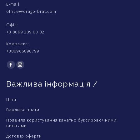
E-mail:
office@drago-brat.com
Офіс:
+3 8099 209 03 02
Комплекс:
+380966890799
Find us on:
Facebook
Instagram
сторінка
сторінка
Важлива інформація /
відкривається
відкривається
у
у
Ціни
новому
новому
вікні
вікні
Важливо знати
Правила користування канатно буксировочними
витягами
Договір оферти