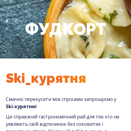
ФУДКОРТ
You are here:
Ski_курятня
Смачно перекусити між спусками запрошуємо у
Ski-курятню
!
Це справжній гастрономічний рай для тих хто не
уявляють свій відпочинок без соковитих і