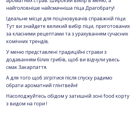
ароматних страв. Широкий вибір в меню, а
найголовніше найсмачніша піца Драгобрату!
Ідеальне місце для поціновувачів справжній піци.
Тут ви знайдете великий вибір піци, приготованих
за класними рецептами та з урахуванням сучасних
комічних трендів.
У меню представлені традиційні страви з
додаванням білих грибів, щоб ви відчули увесь
смак Закарпаття.
А для того щоб зігрітися після спуску радимо
обрати ароматний глінтвейн!
Насолоджуйтесь обідом у затишній зоні food корту
з видом на гори !